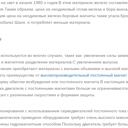
на свет в начале 1980-х годов.В этом материале железо составляе
оля.Таким образом, цена на неодимовый сплав железа и бора внач
одим цена на неодимовые железо-боровые магниты также упала.Кро
кобальт Шаня, и потребляет меньше материала.
ы
используются во многих случаях, таких как: увеличение силы зажи
 и магнитное разделение материалов.С увеличением выпуска
начение приобретают материалы с малыми объемами и высокой ма
меть преимущества от
высокопроизводительный постоянный магнит
форму обмотки возбуждения или постоянного магнита.В настоящее 
ка двигатели с постоянными магнитами больше не ограничиваютс
сил с различными скоростями и формами защиты.
ионирования с использованием серводвигателей постоянного тока 
авлическое приводное оборудование требует очень высокого макс
нены гидромагнитным способом.Поскольку двигатель требует боль