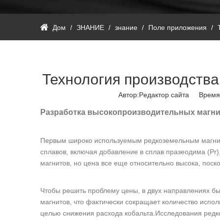
Дом
/
ЗНАНИЕ
/
знание
/
Поле приложения
/
Технология производств
Автор:Pедактор сайта Время
Разработка высокопроизводительных магн
Первым широко используемым редкоземельным магнит
сплавов, включая добавление в сплав празеодима (Pr
магнитов, но цена все еще относительно высока, по
Чтобы решить проблему цены, в двух направлениях б
магнитов, что фактически сокращает количество испол
целью снижения расхода кобальта.Исследования редко