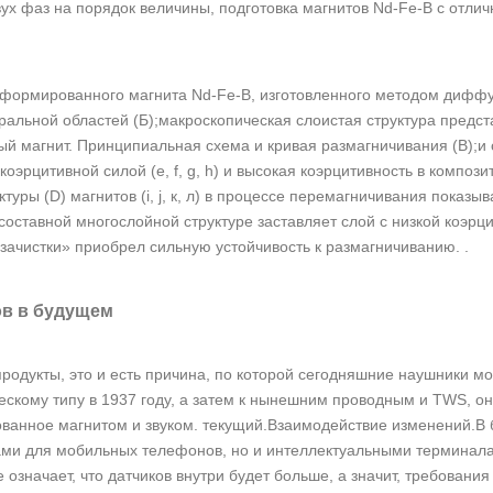
х фаз на порядок величины, подготовка магнитов Nd-Fe-B с отлич
еформированного магнита Nd-Fe-B, изготовленного методом диффу
тральной областей (Б);макроскопическая слоистая структура предст
 магнит. Принципиальная схема и кривая размагничивания (В);и 
й коэрцитивной силой (e, f, g, h) и высокая коэрцитивность в компози
ры (D) магнитов (i, j, к, л) в процессе перемагничивания показыва
 составной многослойной структуре заставляет слой с низкой коэрц
зачистки» приобрел сильную устойчивость к размагничиванию. .
в в будущем
одукты, это и есть причина, по которой сегодняшние наушники мо
ческому типу в 1937 году, а затем к нынешним проводным и TWS, о
ованное магнитом и звуком. текущий.Взаимодействие изменений.В
рами для мобильных телефонов, но и интеллектуальными терминал
значает, что датчиков внутри будет больше, а значит, требования 