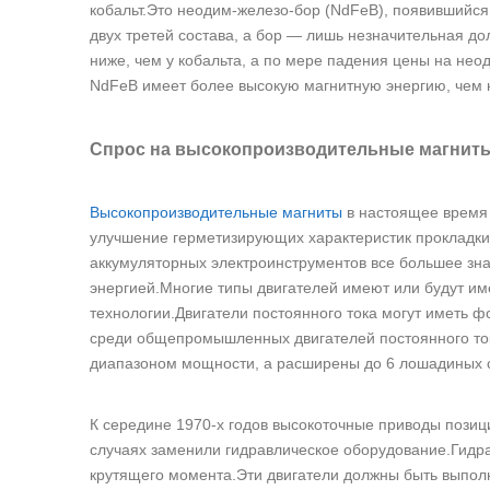
кобальт.Это неодим-железо-бор (NdFeB), появившийся 
двух третей состава, а бор — лишь незначительная д
ниже, чем у кобальта, а по мере падения цены на не
NdFeB имеет более высокую магнитную энергию, чем 
Спрос на высокопроизводительные магнит
Высокопроизводительные магниты
в настоящее время 
улучшение герметизирующих характеристик прокладки
аккумуляторных электроинструментов все большее з
энергией.Многие типы двигателей имеют или будут и
технологии.Двигатели постоянного тока могут иметь 
среди общепромышленных двигателей постоянного то
диапазоном мощности, а расширены до 6 лошадиных 
К середине 1970-х годов высокоточные приводы позиц
случаях заменили гидравлическое оборудование.Гидр
крутящего момента.Эти двигатели должны быть выпол