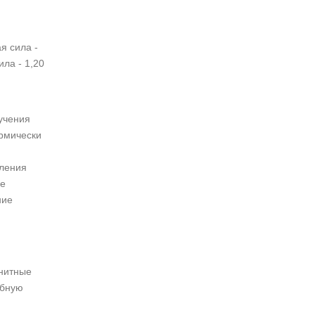
я сила -
ла - 1,20
учения
ермически
еления
не
ние
гнитные
абную