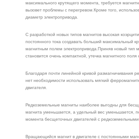
максимального крутящего момента, требуется магнитн
вызовет проблемы с перегревом.Кроме того, использо
диаметр электропривода.
С разработкой новых типов магнитов высокая коэрцит
постоянного тока создавать больший максимальный к
магнитным полем электропривода.Приняв новый тип ма
становится очень компактной, утечка магнитного поля
Благодаря почти линейной кривой размагничивания ре
нет необходимости использовать мягкий ферромагнит
двигателя.
Редкоземельные магниты наиболее выгодны для бесще
магнита уменьшается, а удельный вес уменьшается, 
момента бесщеточных двигателей с редкоземельными м
Вращающийся магнит в двигателе с постоянными маг