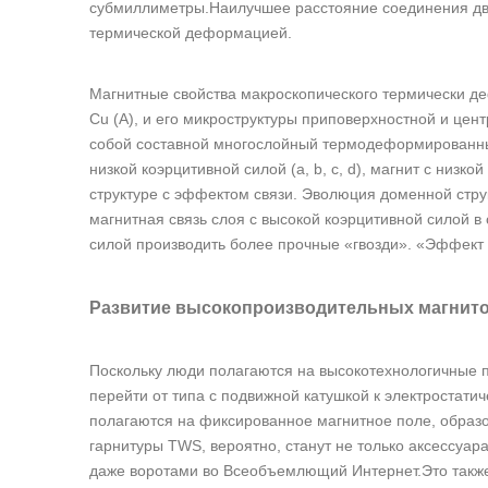
субмиллиметры.Наилучшее расстояние соединения дву
термической деформацией.
Магнитные свойства макроскопического термически д
Cu (А), и его микроструктуры приповерхностной и цен
собой составной многослойный термодеформированный
низкой коэрцитивной силой (a, b, c, d), магнит с низко
структуре с эффектом связи. Эволюция доменной структу
магнитная связь слоя с высокой коэрцитивной силой в
силой производить более прочные «гвозди». «Эффект 
Развитие высокопроизводительных магнито
Поскольку люди полагаются на высокотехнологичные пр
перейти от типа с подвижной катушкой к электростати
полагаются на фиксированное магнитное поле, образ
гарнитуры TWS, вероятно, станут не только аксессуа
даже воротами во Всеобъемлющий Интернет.Это также о