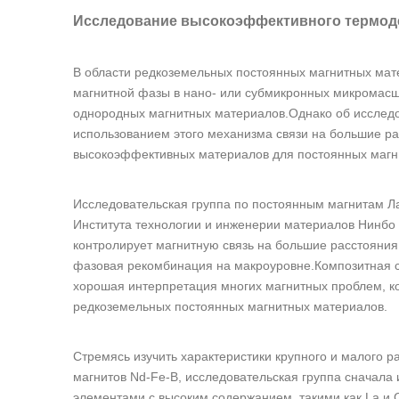
Исследование высокоэффективного термод
В области редкоземельных постоянных магнитных мат
магнитной фазы в нано- или субмикронных микромасш
однородных магнитных материалов.Однако об исследо
использованием этого механизма связи на большие ра
высокоэффективных материалов для постоянных магн
Исследовательская группа по постоянным магнитам 
Института технологии и инженерии материалов Нинбо 
контролирует магнитную связь на большие расстояния
фазовая рекомбинация на макроуровне.Композитная с
хорошая интерпретация многих магнитных проблем, к
редкоземельных постоянных магнитных материалов.
Стремясь изучить характеристики крупного и малого
магнитов Nd-Fe-B, исследовательская группа сначала
элементами с высоким содержанием, такими как La и C