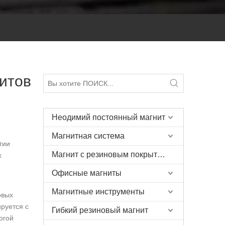
итов
Неодимий постоянный магнит
Магнитная система
гии
Магнит с резиновым покрытием
х
Офисные магниты
Неодимовый магнит N52 Arc
Магнитные инструменты
овых
руется с
Гибкий резиновый магнит
огой