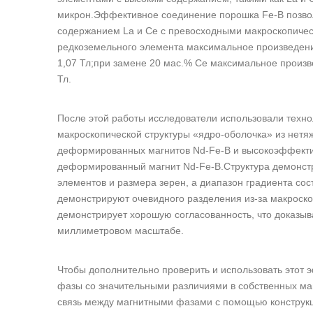
микрон.Эффективное соединение порошка Fe-B позво
содержанием La и Ce с превосходными макроскопиче
редкоземельного элемента максимальное произведение
1,07 Тл;при замене 20 мас.% Ce максимальное произве
Тл.
После этой работы исследователи использовали техно
макроскопической структуры «ядро-оболочка» из нетя
деформированных магнитов Nd-Fe-B и высокоэффектив
деформированный магнит Nd-Fe-B.Структура демонстр
элементов и размера зерен, а диапазон градиента со
демонстрируют очевидного разделения из-за макроско
демонстрирует хорошую согласованность, что доказыв
миллиметровом масштабе.
Чтобы дополнительно проверить и использовать этот
фазы со значительными различиями в собственных ма
связь между магнитными фазами с помощью конструкци