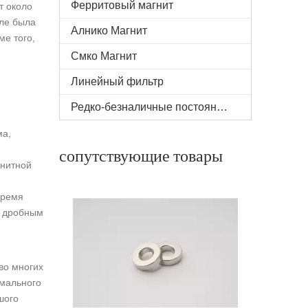
Ферритовый магнит
т около
але была
Алнико Магнит
ме того,
Смко Магнит
Линейный фильтр
Редко-безналичные постоянные магниты
ма,
N52 Сильный прямоугольный магнит
сопутствующие товары
гнитной
время
я дробным
во многих
имального
шого