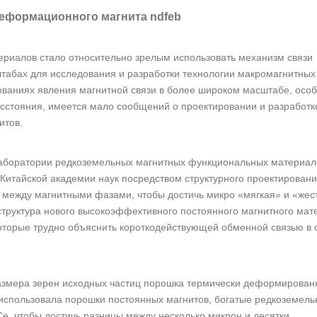
еформационного магнита ndfeb
ериалов стало относительно зрелым использовать механизм связи
табах для исследования и разработки технологии макромагнитных
ваниях явления магнитной связи в более широком масштабе, особ
сстояния, имеется мало сообщений о проектировании и разработк
итов.
Лаборатории редкоземельных магнитных функциональных материал
Китайской академии наук посредством структурного проектирован
 между магнитными фазами, чтобы достичь микро «мягкая» и «жес
труктура нового высокоэффективного постоянного магнитного мат
оторые трудно объяснить короткодействующей обменной связью в 
 размера зерен исходных частиц порошка термически деформирован
 использовала порошки постоянных магнитов, богатые редкоземел
e, чтобы достичь разницы между несколько микрон и десятки