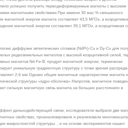
лило успешно получить термодеформируемые магниты с высоким
скими магнитными свойствами.При замене 30 мас.% смешанного
 магнитной энергии магнита составляет 43,5 МГОэ, а коэрцитивна
дение магнитной энергии составляет 39,1 МГОэ, а коэрцитивная си
логию диффузии эвтектических сплавов (NdPr)-Cu и Dy-Cu для пол
желых редкоземельных металлов с высокой коэрцитивной силой, т
ных магнитов Nd-Fe-B. продукт магнитной энергии, термически
ирует уникальную градиентную структуру с точки зрения распред
ставляет 2-6 мм.Однако общие магнитные характеристики магнита 
пической структуры «ядро-оболочка».Напротив, магнитное поведе
ает сильную магнитную связь магнита на больших расстояниях в
 эффект дальнодействующей связи, исследователи выбрали две ма
гнитных свойствах, проанализировали и реализовали многомасшт
и макрослоистой структуры. , и на основе экспериментов нашел