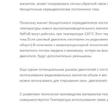
магнитом, может генерировать сигнал обратной связ
бесщеточным серводвигателем постоянного тока.
Поскольку магнит бесщеточного серводвигателя посто
температуры нового высокопроизводительного магнита,
NdFeB могут работать при температуре 120°C.Этот т
тока.Если шаговый двигатель изготовлен из редкоземел
оборот).В сочетании с микропроцессорной технологией
магнитного потока сведена к минимуму, потери на выс
двигателя, будут дополнительно уменьшены.
Еще одним потенциальным рынком двигателей с пост
использования редкоземельных магнитов объем и вес 
можно использовать для открывания окон, двигателей 
С развитием технологии производства материалов те
совершенствуется.Температура использования также у