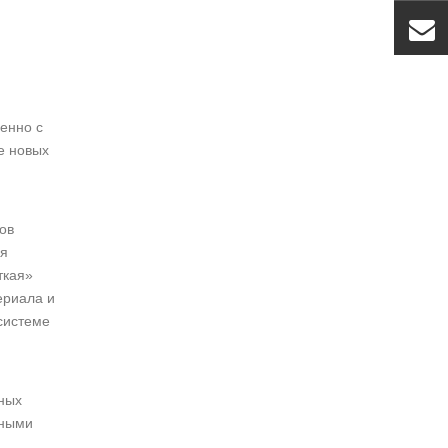
Радиально намагниченные кольцевые неодимовые магниты N42
енно с
е новых
ов
ия
ткая»
ериала и
системе
ных
ьными