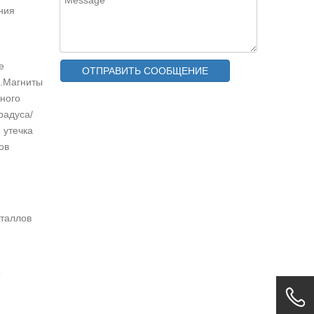
ния
е
ОТПРАВИТЬ СООБЩЕНИЕ
е.Магниты
ного
радуса/
 утечка
Суперсильный неодимовый магнит N45
ов
еталлов
о