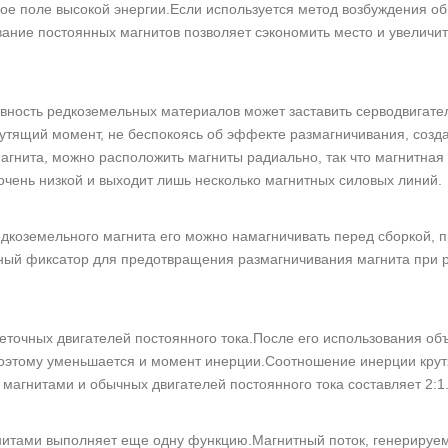
ое поле высокой энергии.Если используется метод возбуждения об
вание постоянных магнитов позволяет сэкономить место и увеличит
ивность редкоземельных материалов может заставить серводвигате
рутящий момент, не беспокоясь об эффекте размагничивания, соз
гнита, можно расположить магниты радиально, так что магнитная
 очень низкой и выходит лишь несколько магнитных силовых линий.
дкоземельного магнита его можно намагничивать перед сборкой, п
ный фиксатор для предотвращения размагничивания магнита при 
точных двигателей постоянного тока.После его использования об
поэтому уменьшается и момент инерции.Соотношение инерции кру
агнитами и обычных двигателей постоянного тока составляет 2:1
нитами выполняет еще одну функцию.Магнитный поток, генерируе