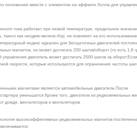
и по положению вместе с элементом на эффекте Холла для управле
янного тока работает при низкой температуре, предельное значени
 такого как неодим-железо-бор, не повлияет на его использовани
емпературный индекс идеален для бесщеточных двигателей постоян
ьных магнитов, он может достигать 200 шагов/оборот (то есть 1,8 г
 управления двигатель может достигать 2500 шагов за оборот.Если
окой скорости, которые используются для ограничения частоты шаг
оянными магнитами являются автомобильные двигатели.После
стартера уменьшатся.Кроме того, двигатели из редкоземельных м
от дождя, вентиляторов и вентиляторов.
хнология высокоэффективных редкоземельных магнитов постепенн
величивается.