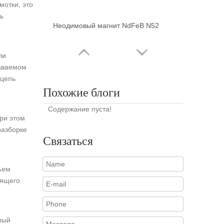
мотки, это
ь
Неодимовый магнит NdFeB N52
ли
даваемом
 цепь
Похожие блоги
Содержание пуста!
ри этом
разборке
Связаться
ъем
Неодимовый магнит N45 Arc
тящего
.
мый