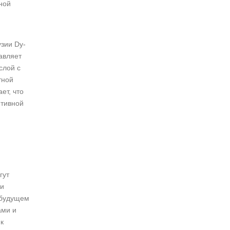
ной
зии Dy-
авляет
слой с
тной
ет, что
итивной
гут
ни
 будущем
ами и
к