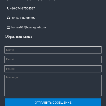
+86-574-87504597

+86-574-8750669
7

thomas03@bwmagnet.com

Обратная связь
ОТПРАВИТЬ СООБЩЕНИЕ