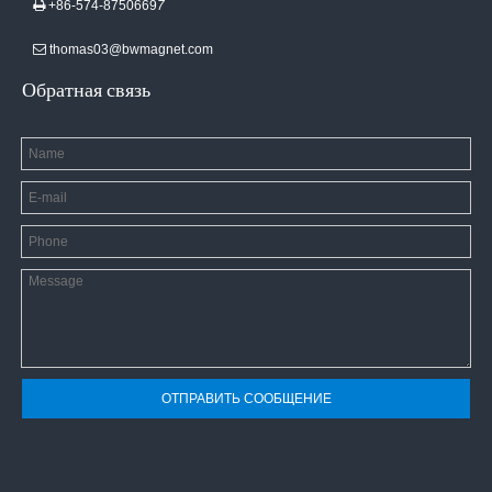
+86-574-8750669
7

thomas03@bwmagnet.com

Обратная связь
ОТПРАВИТЬ СООБЩЕНИЕ