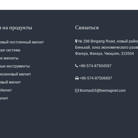
 на продукты
Связаться
№ 298 Bingang Road, новый райо

овый постоянный магнит
Биньхай, зона экономического раз
ная система
Фэнхуа, Фэнхуа, Чжэцзян, 315504
е магниты
+86-574-87504597
ные инструменты

резиновый магнит
+86-574-8750669
7

овый магнит
Магнит
thomas03@bwmagnet.com

агнит